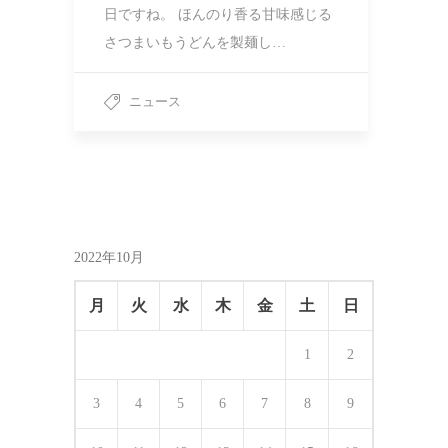
日ですね。 ほんのり香る甘味感じる
さつまいもうどんを製麺し…
ニュース
2022年10月
月
火
水
木
金
土
日
1
2
3
4
5
6
7
8
9